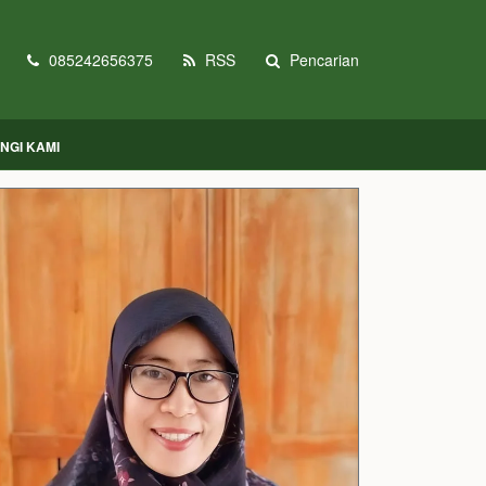
085242656375
RSS
Pencarian
NGI KAMI