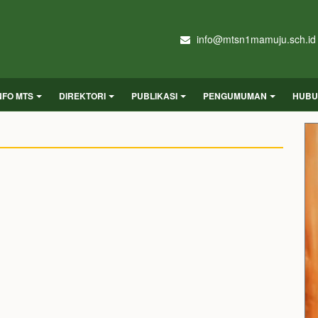
info@mtsn1mamuju.sch.id
NFO MTS
DIREKTORI
PUBLIKASI
PENGUMUMAN
HUBU