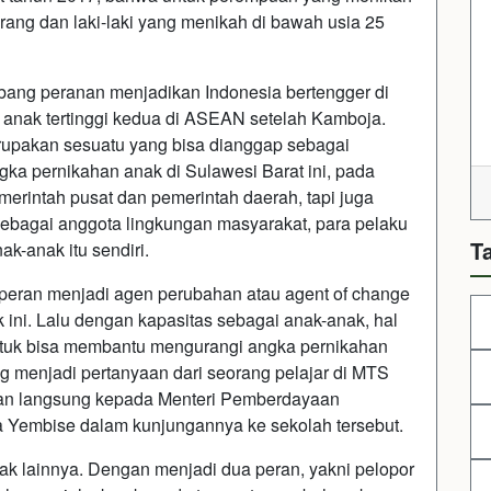
ang dan laki-laki yang menikah di bawah usia 25
bang peranan menjadikan Indonesia bertengger di
 anak tertinggi kedua di ASEAN setelah Kamboja.
erupakan sesuatu yang bisa dianggap sebagai
ka pernikahan anak di Sulawesi Barat ini, pada
erintah pusat dan pemerintah daerah, tapi juga
sebagai anggota lingkungan masyarakat, para pelaku
T
k-anak itu sendiri.
rperan menjadi agen perubahan atau agent of change
ini. Lalu dengan kapasitas sebagai anak-anak, hal
ntuk bisa membantu mengurangi angka pernikahan
ng menjadi pertanyaan dari seorang pelajar di MTS
tan langsung kepada Menteri Pemberdayaan
Yembise dalam kunjungannya ke sekolah tersebut.
nak lainnya. Dengan menjadi dua peran, yakni pelopor