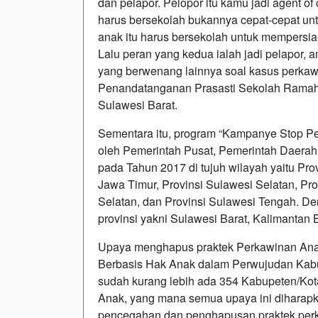
dan pelapor. Pelopor itu kamu jadi agent 
harus bersekolah bukannya cepat-cepat un
anak itu harus bersekolah untuk mempersi
Lalu peran yang kedua ialah jadi pelapor, 
yang berwenang lainnya soal kasus perkawi
Penandatanganan Prasasti Sekolah Ramah
Sulawesi Barat.
Sementara itu, program “Kampanye Stop Per
oleh Pemerintah Pusat, Pemerintah Daera
pada Tahun 2017 di tujuh wilayah yaitu Pro
Jawa Timur, Provinsi Sulawesi Selatan, Pro
Selatan, dan Provinsi Sulawesi Tengah. D
provinsi yakni Sulawesi Barat, Kalimantan
Upaya menghapus praktek Perkawinan Anak 
Berbasis Hak Anak dalam Perwujudan Kabup
sudah kurang lebih ada 354 Kabupeten/Kota
Anak, yang mana semua upaya ini diharapk
pencegahan dan penghapusan praktek per