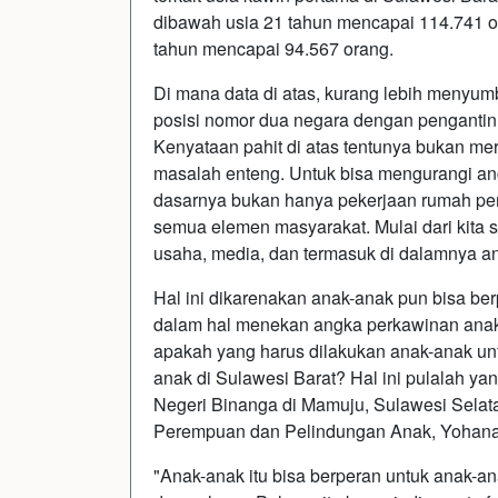
dibawah usia 21 tahun mencapai 114.741 or
tahun mencapai 94.567 orang.
Di mana data di atas, kurang lebih menyum
posisi nomor dua negara dengan pengantin
Kenyataan pahit di atas tentunya bukan m
masalah enteng. Untuk bisa mengurangi ang
dasarnya bukan hanya pekerjaan rumah pem
semua elemen masyarakat. Mulai dari kita 
usaha, media, dan termasuk di dalamnya ana
Hal ini dikarenakan anak-anak pun bisa be
dalam hal menekan angka perkawinan anak 
apakah yang harus dilakukan anak-anak u
anak di Sulawesi Barat? Hal ini pulalah ya
Negeri Binanga di Mamuju, Sulawesi Sela
Perempuan dan Pelindungan Anak, Yohana 
"Anak-anak itu bisa berperan untuk anak-a