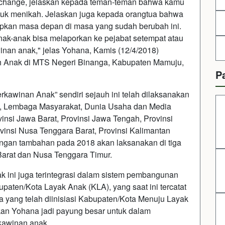
of change, jelaskan kepada teman-teman bahwa kamu
tuk menikah. Jelaskan juga kepada orangtua bahwa
apkan masa depan di masa yang sudah berubah ini.
anak-anak bisa melaporkan ke pejabat setempat atau
nan anak," jelas Yohana, Kamis (12/4/2018)
 Anak di MTS Negeri Binanga, Kabupaten Mamuju,
P
kawinan Anak” sendiri sejauh ini telah dilaksanakan
h, Lembaga Masyarakat, Dunia Usaha dan Media
vinsi Jawa Barat, Provinsi Jawa Tengah, Provinsi
vinsi Nusa Tenggara Barat, Provinsi Kalimantan
engan tambahan pada 2018 akan laksanakan di tiga
 Barat dan Nusa Tenggara Timur.
ini juga terintegrasi dalam sistem pembangunan
aten/Kota Layak Anak (KLA), yang saat ini tercatat
 yang telah diinisiasi Kabupaten/Kota Menuju Layak
an Yohana jadi payung besar untuk dalam
kawinan anak.